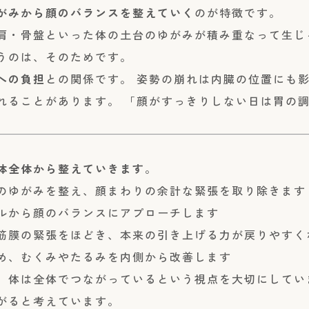
がみから顔のバランスを整えていく
のが特徴です。
肩・骨盤といった体の土台のゆがみが積み重なって生じ
うのは、そのためです。
への負担
との関係です。 姿勢の崩れは内臓の位置にも
れることがあります。 「顔がすっきりしない日は胃の
。
体全体から整えていきます
。
のゆがみを整え、顔まわりの余計な緊張を取り除きます
ルから顔のバランスにアプローチします
筋膜の緊張をほどき、本来の引き上げる力が戻りやすく
め、むくみやたるみを内側から改善します
、体は全体でつながっているという視点を大切にしてい
がると考えています。